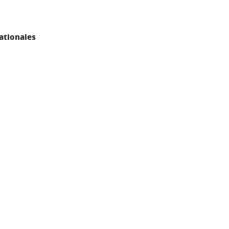
ationales
ook
inkedIn