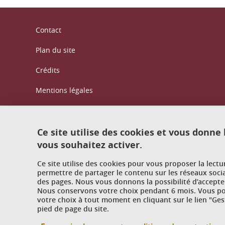
Contact
Plan du site
Crédits
Mentions légales
Données personnelles : politique de confidentialité
Politique des cookies
Ce site utilise des cookies et vous donne
vous souhaitez activer.
Gestion des cookies
Ce site utilise des cookies pour vous proposer la lect
Accessibilité : non conforme
permettre de partager le contenu sur les réseaux soci
des pages. Nous vous donnons la possibilité d’accepter
Nous conservons votre choix pendant 6 mois. Vous pou
votre choix à tout moment en cliquant sur le lien "Ges
pied de page du site.