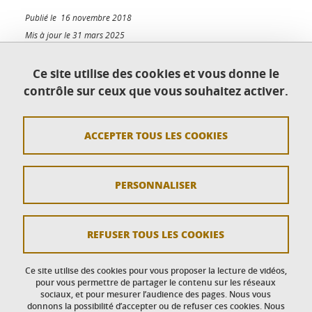
Publié le 16 novembre 2018
Mis à jour le 31 mars 2025
Ce site utilise des cookies et vous donne le
contrôle sur ceux que vous souhaitez activer.
Contact
ACCEPTER TOUS LES COOKIES
Plan du site
Crédits
PERSONNALISER
Mentions légales
Données personnelles : politique de confidentialité
REFUSER TOUS LES COOKIES
Politique des cookies
Ce site utilise des cookies pour vous proposer la lecture de vidéos,
Gestion des cookies
pour vous permettre de partager le contenu sur les réseaux
sociaux, et pour mesurer l’audience des pages. Nous vous
donnons la possibilité d’accepter ou de refuser ces cookies. Nous
Accessibilité : non conforme