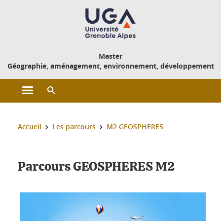
Gestion des cookies
Master
Géographie, aménagement, environnement, développement
Ouvrir le menu principal
Ouvrir le moteur de recherche
Vous êtes ici :
Accueil
Les parcours
M2 GEOSPHERES
Parcours GEOSPHERES M2